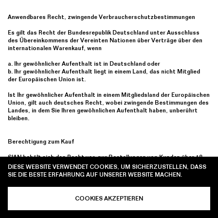
Anwendbares Recht, zwingende Verbraucherschutzbestimmungen
Es gilt das Recht der Bundesrepublik Deutschland unter Ausschluss
des Übereinkommens der Vereinten Nationen über Verträge über den
internationalen Warenkauf, wenn
a. Ihr gewöhnlicher Aufenthalt ist in Deutschland oder
b. Ihr gewöhnlicher Aufenthalt liegt in einem Land, das nicht Mitglied
der Europäischen Union ist.
Ist Ihr gewöhnlicher Aufenthalt in einem Mitgliedsland der Europäischen
Union, gilt auch deutsches Recht, wobei zwingende Bestimmungen des
Landes, in dem Sie Ihren gewöhnlichen Aufenthalt haben, unberührt
bleiben.
Berechtigung zum Kauf
SIAN behält sich das Recht vor, nur Bestellungen von Kunden über 18
Jahren zu akzeptieren. Wenn Sie ein Produkt erwerben möchten,
DIESE WEBSITE VERWENDET COOKIES, UM SICHERZUSTELLEN, DASS
müssen Sie Ihre persönlichen Daten wie Ihren richtigen Namen, Ihre
SIE DIE BESTE ERFAHRUNG AUF UNSERER WEBSITE MACHEN.
Telefonnummer, E-Mail-Adresse und andere angeforderte, notwendige
Informationen angeben. Darüber hinaus müssen Sie während des
Bestellvorgangs korrekte und gültige Zahlungsdetails angeben. Sie
COOKIES AKZEPTIEREN
bestätigen außerdem, dass Sie die Person sind, auf die in den
Rechnungsinformationen verwiesen wird. Die Webseite steht nur