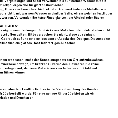
old, Vergoldungen und Silber verwenden Sie nur warmes Wasser mit ein
hmuckpoliergewebe für glatte Oberflächen.
ng, Bronze schwarz beschichtet, etc.: Gegenstände aus Metallen wie
orsichtig mit warmem Wasser und milder Seife, einem weichen Textil oder
t werden. Verwenden Sie keine Flüssigkeiten, die Alkohol oder Säuren
TERIALIEN:
Reinigungsempfehlungen für Stücke aus Metallen oder Edelmetallen nicht
tstoffen gelten. Bitte versuchen Sie nicht, diese zu reinigen.
Gebrauch auf und sind ein bewusster Aspekt des Designs. Die zunächst
allmählich ein glattes, fast lederartiges Aussehen.
einem trockenen, nicht der Sonne ausgesetzten Ort aufzubewahren.
chmuck lose bewegt, um Kratzer zu vermeiden. Bewahren Sie keine
erunterlagen auf, da diese Materialien zum Anlaufen von Gold und
n führen können.
nnen, aber letztendlich liegt es in der Verantwortung des Kunden
 Größe bestellt wurde. Für eine genaue Ringgröße bieten wir ein
laden und Drucken an.