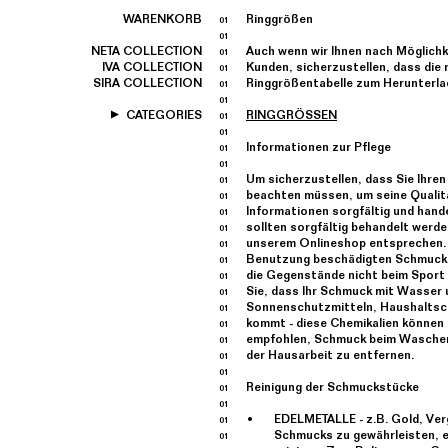
WARENKORB
Ringgrößen
NETA COLLECTION
Auch wenn wir Ihnen nach Möglichkei
IVA COLLECTION
Kunden, sicherzustellen, dass die 
SIRA COLLECTION
Ringgrößentabelle zum Herunterla
CATEGORIES
RINGGRÖSSEN
Informationen zur Pflege
Um sicherzustellen, dass Sie Ihren 
beachten müssen, um seine Qualitä
Informationen sorgfältig und hand
sollten sorgfältig behandelt werden
unserem Onlineshop entsprechen. 
Benutzung beschädigten Schmuckst
die Gegenstände nicht beim Sport
Sie, dass Ihr Schmuck mit Wasser 
Sonnenschutzmitteln, Haushaltsche
kommt - diese Chemikalien können 
empfohlen, Schmuck beim Waschen
der Hausarbeit zu entfernen.
Reinigung der Schmuckstücke
EDELMETALLE - z.B. Gold, Ver
Schmucks zu gewährleisten, em