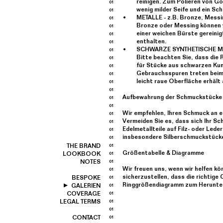
reinigen. Zum Polieren von G
wenig milder Seife und ein Sc
METALLE - z.B. Bronze, Messi
Bronze oder Messing können v
einer weichen Bürste gereinig
enthalten.
SCHWARZE SYNTHETISCHE MA
Bitte beachten Sie, dass die 
für Stücke aus schwarzen Kuns
Gebrauchsspuren treten beim 
leicht raue Oberfläche erhält 
Aufbewahrung der Schmuckstücke
Wir empfehlen, Ihren Schmuck an 
Vermeiden Sie es, dass sich Ihr S
Edelmetallteile auf Filz- oder Led
insbesondere Silberschmuckstücke
THE BRAND
Größentabelle & Diagramme
LOOKBOOK
NOTES
Wir freuen uns, wenn wir helfen kö
sicherzustellen, dass die richtige
BESPOKE
Ringgrößendiagramm zum Herunter
GALERIEN
COVERAGE
LEGAL TERMS
CONTACT