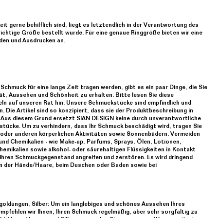
t gerne behilflich sind, liegt es letztendlich in der Verantwortung des
richtige Größe bestellt wurde. Für eine genaue Ringgröße bieten wir eine
den und Ausdrucken an.
Schmuck für eine lange Zeit tragen werden, gibt es ein paar Dinge, die Sie
t, Aussehen und Schönheit zu erhalten. Bitte lesen Sie diese
eln auf unseren Rat hin. Unsere Schmuckstücke sind empfindlich und
. Die Artikel sind so konzipiert, dass sie der Produktbeschreibung in
Aus diesem Grund ersetzt SIAN DESIGN keine durch unverantwortliche
ücke. Um zu verhindern, dass Ihr Schmuck beschädigt wird, tragen Sie
 oder anderen körperlichen Aktivitäten sowie Sonnenbädern. Vermeiden
und Chemikalien - wie Make-up, Parfums, Sprays, Ölen, Lotionen,
mikalien sowie alkohol- oder säurehaltigen Flüssigkeiten in Kontakt
Ihren Schmuckgegenstand angreifen und zerstören. Es wird dringend
 der Hände/Haare, beim Duschen oder Baden sowie bei
goldungen, Silber: Um ein langlebiges und schönes Aussehen Ihres
pfehlen wir Ihnen, Ihren Schmuck regelmäßig, aber sehr sorgfältig zu